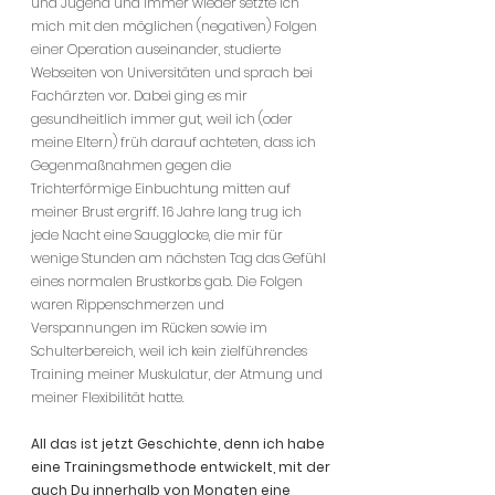
und Jugend und immer wieder setzte ich
mich mit den möglichen (negativen) Folgen
einer Operation auseinander, studierte
Webseiten von Universitäten und sprach bei
Fachärzten vor. Dabei ging es mir
gesundheitlich immer gut, weil ich (oder
meine Eltern) früh darauf achteten, dass ich
Gegenmaßnahmen gegen die
Trichterförmige Einbuchtung mitten auf
meiner Brust ergriff. 16 Jahre lang trug ich
jede Nacht eine Saugglocke, die mir für
wenige Stunden am nächsten Tag das Gefühl
eines normalen Brustkorbs gab. Die Folgen
waren Rippenschmerzen und
Verspannungen im Rücken sowie im
Schulterbereich, weil ich kein zielführendes
Training meiner Muskulatur, der Atmung und
meiner Flexibilität hatte.
All das ist jetzt Geschichte, denn ich habe
eine Trainingsmethode entwickelt, mit der
auch Du innerhalb von Monaten eine