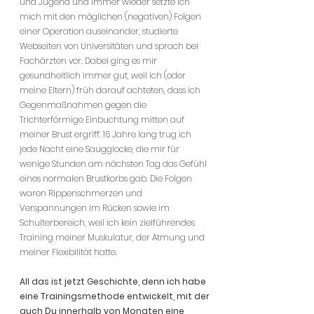
und Jugend und immer wieder setzte ich
mich mit den möglichen (negativen) Folgen
einer Operation auseinander, studierte
Webseiten von Universitäten und sprach bei
Fachärzten vor. Dabei ging es mir
gesundheitlich immer gut, weil ich (oder
meine Eltern) früh darauf achteten, dass ich
Gegenmaßnahmen gegen die
Trichterförmige Einbuchtung mitten auf
meiner Brust ergriff. 16 Jahre lang trug ich
jede Nacht eine Saugglocke, die mir für
wenige Stunden am nächsten Tag das Gefühl
eines normalen Brustkorbs gab. Die Folgen
waren Rippenschmerzen und
Verspannungen im Rücken sowie im
Schulterbereich, weil ich kein zielführendes
Training meiner Muskulatur, der Atmung und
meiner Flexibilität hatte.
All das ist jetzt Geschichte, denn ich habe
eine Trainingsmethode entwickelt, mit der
auch Du innerhalb von Monaten eine